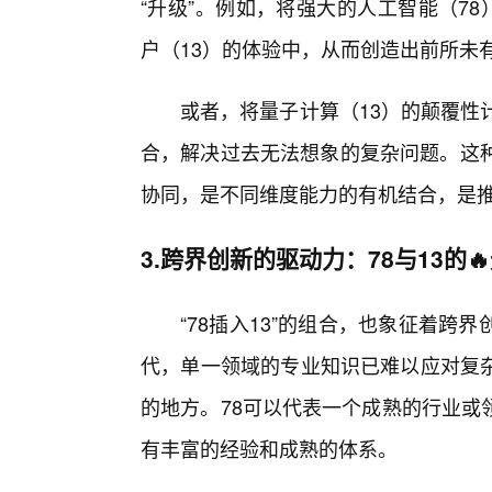
“升级”。例如，将强大的人工智能（7
户（13）的体验中，从而创造出前所未
或者，将量子计算（13）的颠覆性
合，解决过去无法想象的复杂问题。这种
协同，是不同维度能力的有机结合，是
3.跨界创新的驱动力：78与13的
“78插入13”的组合，也象征着跨
代，单一领域的专业知识已难以应对复
的地方。78可以代表一个成熟的行业或
有丰富的经验和成熟的体系。