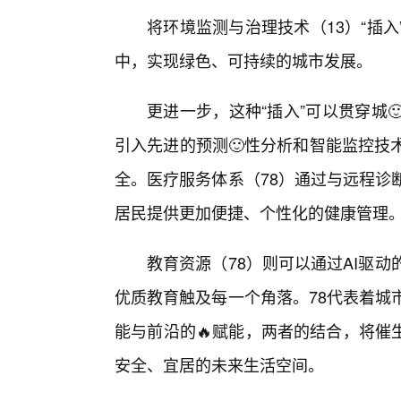
将环境监测与治理技术（13）“插入
中，实现绿色、可持续的城市发展。
更进一步，这种“插入”可以贯穿城
引入先进的预测🙂性分析和智能监控技
全。医疗服务体系（78）通过与远程诊
居民提供更加便捷、个性化的健康管理
教育资源（78）则可以通过AI驱动
优质教育触及每一个角落。78代表着城
能与前沿的🔥赋能，两者的结合，将催
安全、宜居的未来生活空间。