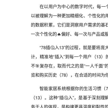
在以用户为中心的数字时代，每一个
以被理解为一种更加精细化、个性化的用
的数据积累，它们是洞察用户需求的基石
一次个性化的🔥偏好、每一次与产品或
“78插🤔入13”的过程，就是要
计，精准地“插入”到每一个用户（13
不🎯复存在，取而代之的是“一人千面
览和购买历史（78），在合适的时间为你
智能家居系统根据你的生活习惯（7
（13）。这种“插🤔入”，是基于深
务于人的体现，是构建更具温度和黏性