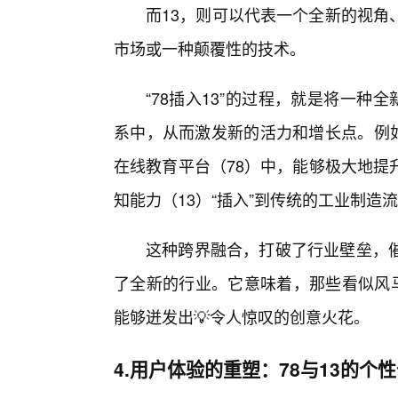
而13，则可以代表一个全新的视角
市场或一种颠覆性的技术。
“78插入13”的过程，就是将一种
系中，从而激发新的活力和增长点。例如
在线教育平台（78）中，能够极大地提
知能力（13）“插入”到传统的工业制造
这种跨界融合，打破了行业壁垒，
了全新的行业。它意味着，那些看似风马
能够迸发出💡令人惊叹的创意火花。
4.用户体验的重塑：78与13的个