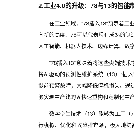
2.工业4.0的升级：78与13的智
在工业领域，“78插入13”预示着
向新的高度。78可以代表现有成熟的制
人工智能、机器人技术、边缘计算、数字
“78插入13”意味着将这些尖端技
将AI驱动的预测性维护系统（13）“插
提前预警故障，大幅降低停机损失。通过
够实现生产线的🔥快速重构和定制化生
数字孪生技术（13）能够为工厂（
行模拟、优化和故障排查😁，极大地提