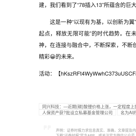
建，我们看到了“78插入13”所蕴含的
这是一种“以现有为基，以创新为翼
起点，释放无限可能”的时代趋势。在未
神，在连接与融合中，不断探索，不断
精彩😀的未来。
活动：【
hKszRFt4WyWwhC373uUSCF
同兴科技：—近期{碳}酸锂价格上涨，一定程度
人保资产获?批设立私募基金管理公司
名为A
声明：证券时报力求信息真实、准确，文章提及内
下载“证券时报”官方APP，或关注官方微信公众