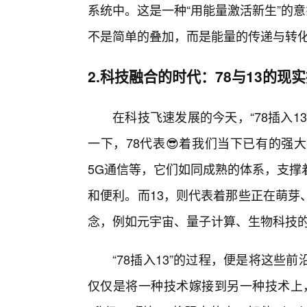
系统中。这是一种“用能量激活新生”的
不是简单的叠加，而是能量的传递与转
2.科技融合的时代：78与13的现
在科技飞速发展的今天，“78插入1
一下，78代表😎着我们当下已有的强
5G通信等，它们如同成熟的体系，支撑
和便利。而13，则代表着那些正在萌芽
念，例如元宇宙、量子计算、生物科技
“78插入13”的过程，便是将这些
仅仅是将一种技术嫁接到另一种技术上，