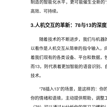
制造的智能化水平，更可能催生全新的“
高效、可持续。
3.人机交互的革新：78与13的深
随着技术的不断进步，我们与机器的
以看作是人机交互从简单的指令输入，向
着我们现有的各类设备、平台和数据，
而13，则代表着更加智能的语音识别、
技术。
“78插入13”的场景，是这样的：
你的情绪和语境，主动提供帮助，调整
（78）可以通过AI分析你的学习习惯