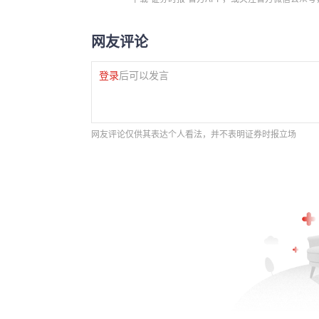
网友评论
登录
后可以发言
网友评论仅供其表达个人看法，并不表明证券时报立场