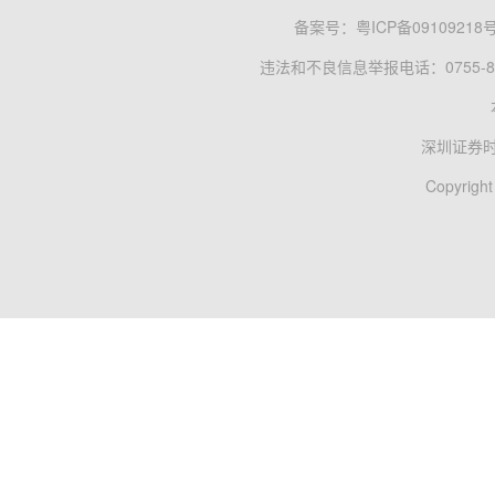
备案号：
粤ICP备09109218
违法和不良信息举报电话：0755-83
深圳证券
Copyright