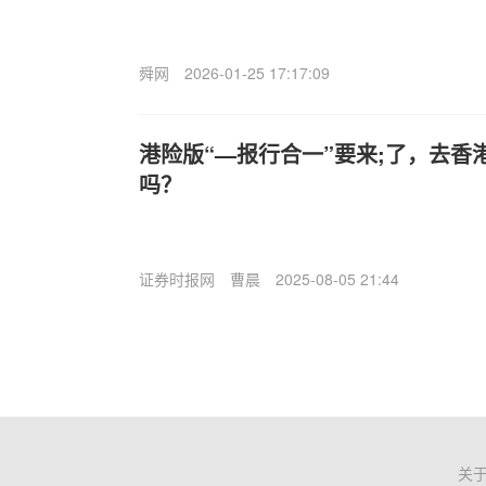
舜网
2026-01-25 17:17:09
港险版“—报行合一”要来;了，去香
吗？
证券时报网
曹晨
2025-08-05 21:44
关